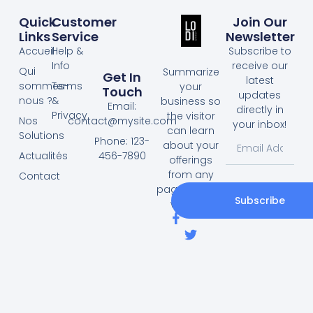
Quick
Customer
Join Our
Links
Service
Newsletter
Accueil
Help &
Subscribe to
Info
receive our
Qui
Summarize
Get In
latest
sommes-
Terms
your
Touch
updates
nous ?
&
business so
Email:
directly in
Privacy
the visitor
contact@mysite.com
Nos
your inbox!
can learn
Solutions
Phone: 123-
about your
456-7890
Actualités
offerings
from any
Contact
page on your
Subscribe
website.